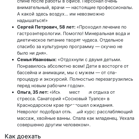
спине после работы в офисе. Персонал очень
внимательный, врачи — настоящие профессионалы.
А какой здесь воздух... им невозможно
надышаться!»
Сергей Петрович, 58 лет:
«Проходил лечение по
гастроэнтерологии. Помогло! Минеральная вода и
диетическое питание творят чудеса. Отдельное
спасибо за культурную программу — скучно не
было ни дня».
Семья Ивановых:
«Отдохнули с двумя детьми.
Понравилось абсолютно всем! Дети в восторге от
бассейна и анимации, мы с мужем — от спа-
процедур и экскурсий. Полностью перезагрузились
перед новым рабочим годом».
Ольга, 35 лет:
«Искала место для отдыха от
стресса. Санаторий «Сосновый Туапсе» в
Краснодарском крае превзошел ожидания.
Невролог подобрал отличный курс: расслабляющий
массаж, хвойные ванны. Спала как младенец. Уехала
совершенно другим человеком».
Как доехать