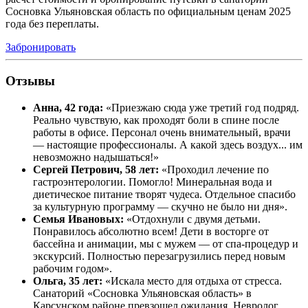
Сосновка Ульяновская область по официальным ценам 2025
года без переплаты.
Забронировать
Отзывы
Анна, 42 года:
«Приезжаю сюда уже третий год подряд.
Реально чувствую, как проходят боли в спине после
работы в офисе. Персонал очень внимательный, врачи
— настоящие профессионалы. А какой здесь воздух... им
невозможно надышаться!»
Сергей Петрович, 58 лет:
«Проходил лечение по
гастроэнтерологии. Помогло! Минеральная вода и
диетическое питание творят чудеса. Отдельное спасибо
за культурную программу — скучно не было ни дня».
Семья Ивановых:
«Отдохнули с двумя детьми.
Понравилось абсолютно всем! Дети в восторге от
бассейна и анимации, мы с мужем — от спа-процедур и
экскурсий. Полностью перезагрузились перед новым
рабочим годом».
Ольга, 35 лет:
«Искала место для отдыха от стресса.
Санаторий «Сосновка Ульяновская область» в
Карсунском районе превзошел ожидания. Невролог