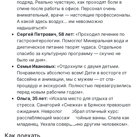
подряд. Реально чувствую, как проходят боли в
спине после работы в офисе. Персонал очень
внимательный, врачи — настоящие профессионалы.
А какой здесь воздух... им невозможно
надышаться!»
Сергей Петрович, 58 лет:
«Проходил лечение по
гастроэнтерологии. Помогло! Минеральная вода и
диетическое питание творят чудеса. Отдельное
спасибо за культурную программу — скучно не
было ни дня».
Семья Ивановых:
«Отдохнули с двумя детьми.
Понравилось абсолютно всем! Дети в восторге от
бассейна и анимации, мы с мужем — от спа-
процедур и экскурсий. Полностью перезагрузились
перед новым рабочим годом».
Ольга, 35 лет:
«Искала место для отдыха от
стресса. Санаторий «Снежка» в Брянске превзошел
ожидания. Невролог подобрал отличный курс:
расслабляющий массаж, хвойные ванны. Спала как
младенец. Уехала совершенно другим человеком».
Как доехать