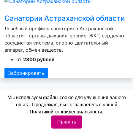
Санатории Астраханской области
Лечебный профиль санаториев Астраханской
области - органы дыхания, зрение, ЖКТ, сердечно-
сосудистая система, опорно-двигательный
аппарат, обмен веществ.
от
2800 рублей
Забронировать
Мы используем файлы cookie для улучшения вашего
опыта. Продолжая, вы соглашаетесь с нашей
Политикой конфиденциальности
.
Санатории Дагестана
Принять
Лечебный профиль санаториев Республики
Дагестан - органы дыхания, зрение, нервная