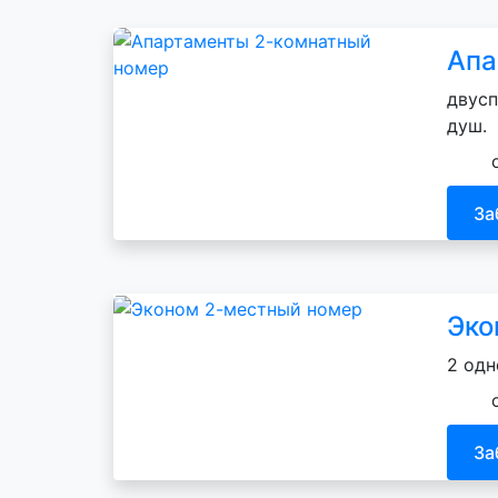
Апа
двусп
душ.
За
Эко
2 одн
За