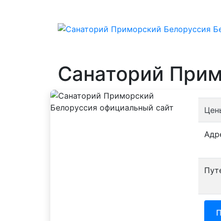
Санаторий Прим
Цен
Адр
Пут
П