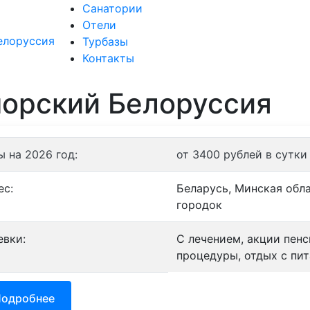
Санатории
Отели
Санатории
Отели
Турбазы
Контакты
орский Белоруссия
ы на 2026 год:
от 3400 рублей в сутки
ес:
Беларусь, Минская обла
городок
евки:
С лечением, акции пен
процедуры, отдых с пит
одробнее