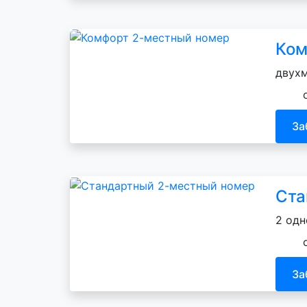
Ком
двухм
За
Ста
2 одн
За