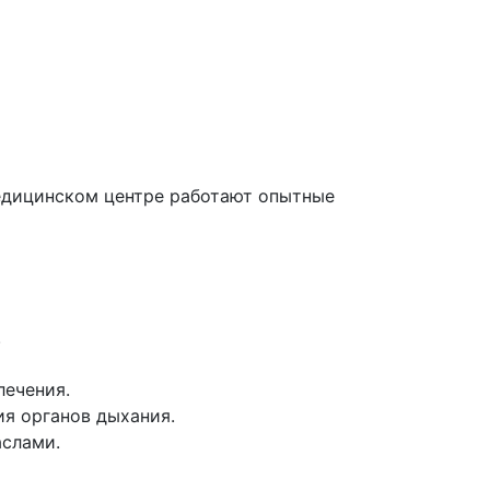
медицинском центре работают опытные
.
лечения.
я органов дыхания.
аслами.