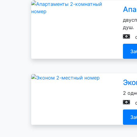
Апа
двусп
душ.
За
Эко
2 одн
За