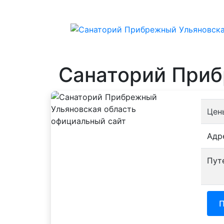
Санаторий Приб
Цен
Адр
Пут
П