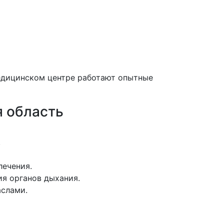
медицинском центре работают опытные
 область
.
лечения.
я органов дыхания.
аслами.