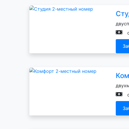
Сту
двусп
За
Ком
двухм
За