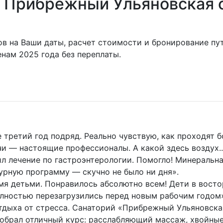
й Прибрежный Ульяновская о
ов на Ваши даты, расчет стоимости и бронирование п
нам 2025 года без переплаты.
ретий год подряд. Реально чувствую, как проходят бо
чи — настоящие профессионалы. А какой здесь воздух.
 лечение по гастроэнтерологии. Помогло! Минеральна
турную программу — скучно не было ни дня».
мя детьми. Понравилось абсолютно всем! Дети в восто
олностью перезагрузились перед новым рабочим годом
тдыха от стресса. Санаторий «Прибрежный Ульяновская
обрал отличный курс: расслабляющий массаж, хвойные 