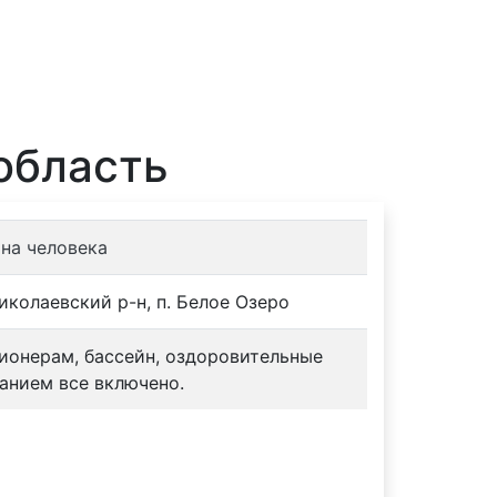
Отели
Турбазы
Контакты
область
 на человека
иколаевский р-н, п. Белое Озеро
сионерам, бассейн, оздоровительные
анием все включено.