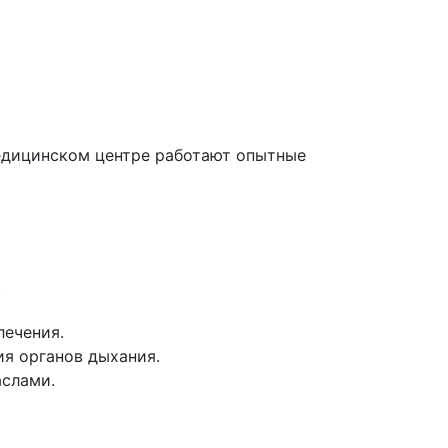
медицинском центре работают опытные
.
лечения.
я органов дыхания.
аслами.