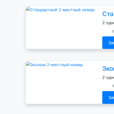
Ста
2 одн
За
Эко
2 одн
За