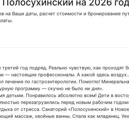
й Полосухинский на 2026 го
ов на Ваши даты, расчет стоимости и бронирование пу
латы.
ретий год подряд. Реально чувствую, как проходят бо
чи — настоящие профессионалы. А какой здесь воздух.
 лечение по гастроэнтерологии. Помогло! Минеральна
турную программу — скучно не было ни дня».
мя детьми. Понравилось абсолютно всем! Дети в восто
олностью перезагрузились перед новым рабочим годом
тдыха от стресса. Санаторий «Полосухинский» в Ново
яющий массаж, хвойные ванны. Спала как младенец. Уе