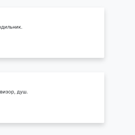
одильник.
визор, душ.