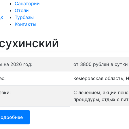
Санатории
Отели
Санатории
Отели
Турбаз
Турбазы
Контакты
сухинский
ы на 2026 год:
от 3800 рублей в сутки
ес:
Кемеровская область, Н
евки:
С лечением, акции пен
процедуры, отдых с пит
одробнее