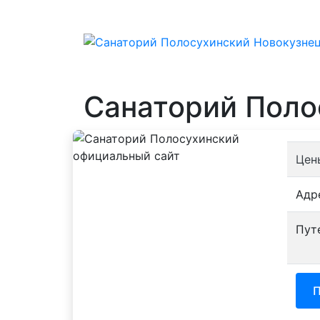
Санаторий Поло
Цен
Адр
Пут
П