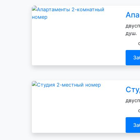
Апа
двусп
душ.
За
Сту
двусп
За