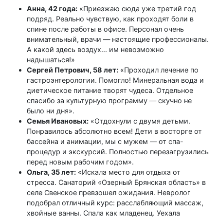
Анна, 42 года:
«Приезжаю сюда уже третий год
подряд. Реально чувствую, как проходят боли в
спине после работы в офисе. Персонал очень
внимательный, врачи — настоящие профессионалы.
А какой здесь воздух... им невозможно
надышаться!»
Сергей Петрович, 58 лет:
«Проходил лечение по
гастроэнтерологии. Помогло! Минеральная вода и
диетическое питание творят чудеса. Отдельное
спасибо за культурную программу — скучно не
было ни дня».
Семья Ивановых:
«Отдохнули с двумя детьми.
Понравилось абсолютно всем! Дети в восторге от
бассейна и анимации, мы с мужем — от спа-
процедур и экскурсий. Полностью перезагрузились
перед новым рабочим годом».
Ольга, 35 лет:
«Искала место для отдыха от
стресса. Санаторий «Озерный Брянская область» в
селе Свенское превзошел ожидания. Невролог
подобрал отличный курс: расслабляющий массаж,
хвойные ванны. Спала как младенец. Уехала