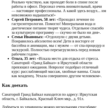
Реально чувствую, как проходят боли в спине после
работы в офисе. Персонал очень внимательный, врачи
— настоящие профессионалы. А какой здесь воздух... им
невозможно надышаться!»
Сергей Петрович, 58 лет:
«Проходил лечение по
гастроэнтерологии. Помогло! Минеральная вода и
диетическое питание творят чудеса. Отдельное спасибо
за культурную программу — скучно не было ни дня».
Семья Ивановых:
«Отдохнули с двумя детьми.
Понравилось абсолютно всем! Дети в восторге от
бассейна и анимации, мы с мужем — от спа-процедур и
экскурсий. Полностью перезагрузились перед новым
рабочим годом».
Ольга, 35 лет:
«Искала место для отдыха от стресса.
Санаторий «Гранд Байкал» в Иркутской области
превзошел ожидания. Невролог подобрал отличный
курс: расслабляющий массаж, хвойные ванны. Спала
как младенец. Уехала совершенно другим человеком».
Как доехать
Санаторий Гранд Байкал находится по адресу: Иркутская
область, г. Байкальск, Красный Ключ мкр., д. 91л.
Добраться до здравницы можно несколькими способами: