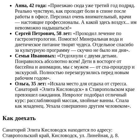
Анна, 42 года:
«Приезжаю сюда уже третий год подряд.
Реально чувствую, как проходят боли в спине после
работы в офисе. Персонал очень внимательный, врачи
— настоящие профессионалы. А какой здесь воздух... им
невозможно надышаться!»
Сергей Петрович, 58 лет:
«Проходил лечение по
гастроэнтерологии. Помогло! Минеральная вода и
диетическое питание творят чудеса. Отдельное спасибо
за культурную программу — скучно не было ни дня».
Семья Ивановых:
«Отдохнули с двумя детьми.
Понравилось абсолютно всем! Дети в восторге от
бассейна и анимации, мы с мужем — от спа-процедур и
экскурсий. Полностью перезагрузились перед новым
рабочим годом».
Ольга, 35 лет:
«Искала место для отдыха от стресса.
Санаторий «Элита Кисловодск» в Ставропольском крае
превзошел ожидания. Невролог подобрал отличный
курс: расслабляющий массаж, хвойные ванны. Спала
как младенец. Уехала совершенно другим человеком».
Как доехать
Санаторий Элита Кисловодск находится по адресу:
Ставропольский край, Кисловодск, ул. Линейная, д. 8.