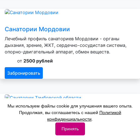
Санатории Мордовии
Лечебный профиль санаториев Мордовии - органы
дыхания, зрение, ЖКТ, сердечно-сосудистая система,
опорно-двигательный аппарат, обмен веществ.
от
2500 рублей
Забронировать
Мы используем файлы cookie для улучшения вашего опыта.
Продолжая, вы соглашаетесь с нашей
Политикой
Санатории Тамбовской области
конфиденциальности
.
Лечебный профиль санаториев Тамбовской области -
Принять
органы дыхания, нервная система, зрение, ЖКТ,
сердечно-сосудистая система, опорно-двигательный