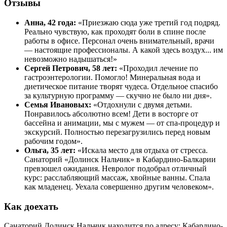
Отзывы
Анна, 42 года:
«Приезжаю сюда уже третий год подряд.
Реально чувствую, как проходят боли в спине после
работы в офисе. Персонал очень внимательный, врачи
— настоящие профессионалы. А какой здесь воздух... им
невозможно надышаться!»
Сергей Петрович, 58 лет:
«Проходил лечение по
гастроэнтерологии. Помогло! Минеральная вода и
диетическое питание творят чудеса. Отдельное спасибо
за культурную программу — скучно не было ни дня».
Семья Ивановых:
«Отдохнули с двумя детьми.
Понравилось абсолютно всем! Дети в восторге от
бассейна и анимации, мы с мужем — от спа-процедур и
экскурсий. Полностью перезагрузились перед новым
рабочим годом».
Ольга, 35 лет:
«Искала место для отдыха от стресса.
Санаторий «Долинск Нальчик» в Кабардино-Балкарии
превзошел ожидания. Невролог подобрал отличный
курс: расслабляющий массаж, хвойные ванны. Спала
как младенец. Уехала совершенно другим человеком».
Как доехать
Санаторий Долинск Нальчик находится по адресу: Кабардино-