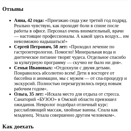
Отзывы
Анна, 42 года:
«Приезжаю сюда уже третий год подряд.
Реально чувствую, как проходят боли в спине после
работы в офисе. Персонал очень внимательный, врачи
— настоящие профессионалы. А какой здесь воздух... им
невозможно надышаться!»
Сергей Петрович, 58 лет:
«Проходил лечение по
гастроэнтерологии. Помогло! Минеральная вода и
диетическое питание творят чудеса. Отдельное спасибо
за культурную программу — скучно не было ни дня».
Семья Ивановых:
«Отдохнули с двумя детьми.
Понравилось абсолютно всем! Дети в восторге от
бассейна и анимации, мы с мужем — от спа-процедур и
экскурсий. Полностью перезагрузились перед новым
рабочим годом».
Ольга, 35 лет:
«Искала место для отдыха от стресса.
Санаторий «БУЗОО» в Омской области превзошел
ожидания. Невролог подобрал отличный курс:
расслабляющий массаж, хвойные ванны. Спала как
младенец. Уехала совершенно другим человеком».
Как доехать