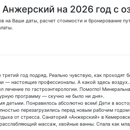
й Анжерский на 2026 год с 
ов на Ваши даты, расчет стоимости и бронирование пу
латы.
ретий год подряд. Реально чувствую, как проходят бо
чи — настоящие профессионалы. А какой здесь воздух.
 лечение по гастроэнтерологии. Помогло! Минеральна
турную программу — скучно не было ни дня».
мя детьми. Понравилось абсолютно всем! Дети в восто
олностью перезагрузились перед новым рабочим годом
тдыха от стресса. Санаторий «Анжерский» в Кемеровс
 расслабляющий массаж, хвойные ванны. Спала как мла