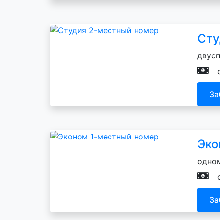
Сту
двусп
За
Эко
одном
За