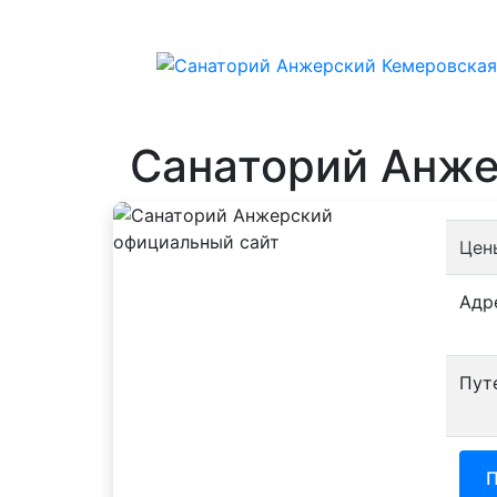
Санаторий Анж
Цен
Адр
Пут
П