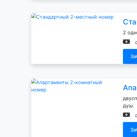
Ста
2 одн
За
Апа
двусп
душ.
За