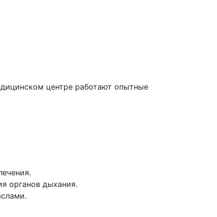
медицинском центре работают опытные
.
лечения.
я органов дыхания.
аслами.