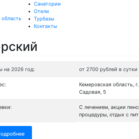
Санатории
Отели
Санатории
Отели
Турбазы
Контакты
ерский
ы на 2026 год:
от 2700 рублей в сутки
ес:
Кемеровская область, г
Садовая, 5
евки:
С лечением, акции пен
процедуры, отдых с пит
одробнее