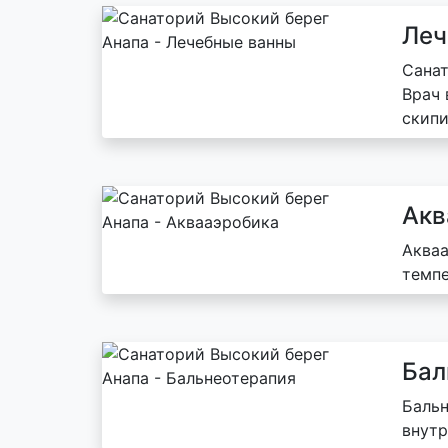
Леч
Санат
Врач 
скипи
Акв
Акваа
темпе
Бал
Бальн
внутр