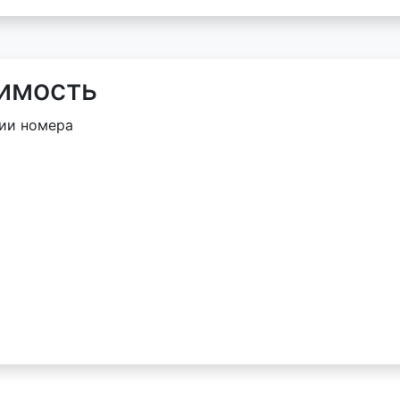
оимость
ии номера