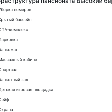
раструктура пансионата Высокий бе
Уборка номеров
Крытый бассейн
СПА-комплекс
Парковка
Банкомат
Массажный кабинет
Спортзал
Банкетный зал
Детская игровая площадка
Сейф
Охрана