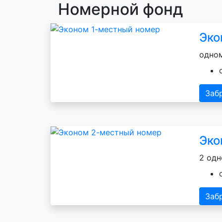
Номерной фонд
Эко
одном
Заб
Эко
2 одн
Заб