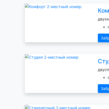
Ком
двухм
Заб
Сту
двусп
Заб