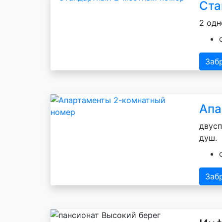
Ста
2 одн
Заб
Апа
двусп
душ.
Заб