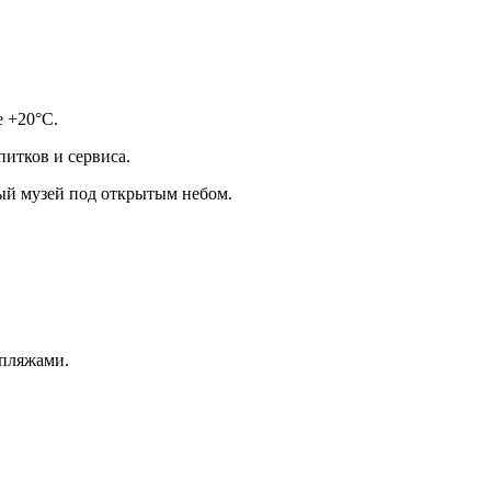
е +20°C.
итков и сервиса.
ый музей под открытым небом.
пляжами.