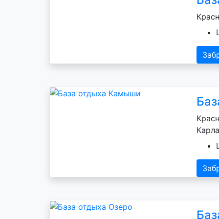
Красн
Заб
Баз
Красн
Карла
Заб
Баз