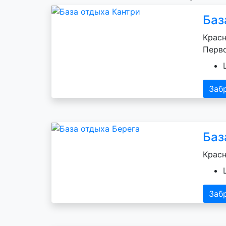
Баз
Красн
Перво
Заб
Баз
Красн
Заб