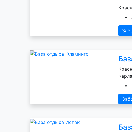
Красн
Заб
Баз
Красн
Карла
Заб
Баз