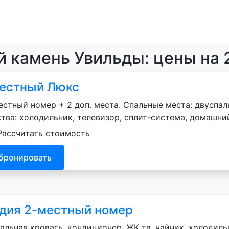
й камень Увильды: цены на 
естный Люкс
естный номер + 2 доп. места. Спальные места: двуспаль
тва: холодильник, телевизор, сплит-система, домашни
Рассчитать стоимость
бронировать
дия 2-местный номер
альная кровать, кондиционер, ЖК тв, чайник, холодильн