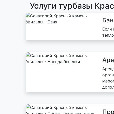
Услуги турбазы Кра
Бан
Если 
тепло
Аре
Аренд
орган
мероп
допо
Про