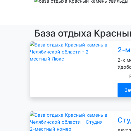
База отдыха Красны
2-м
2-х м
Удобс
За
Сту
двусп