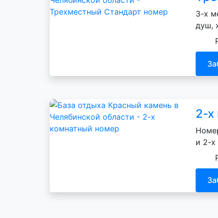
3-х м
душ, 
За
2-х
Номер
и 2-х
За