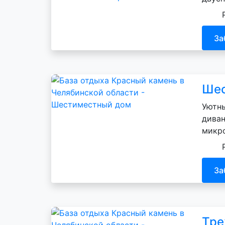
За
Шес
Уютны
диван
микр
За
Тре