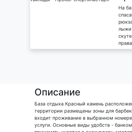
На ба
спаса
рюкза
лыжи 
скуте
права
Описание
База отдыха Красный камень расположен
территории размещены зоны для барбекю
входит проживание в выбранном номере,
услуги. Основные виды удобств - банко