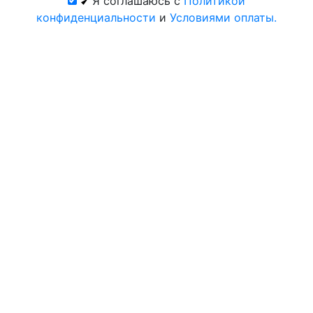
Я соглашаюсь с
Политикой
конфиденциальности
и
Условиями оплаты.
Все курорты на 2026 год
© 2026 База отдыха Чистые Пруды Саранск.
Официальный сайт Центр-Курорт.
Политика конфиденциальности
Условия оплаты