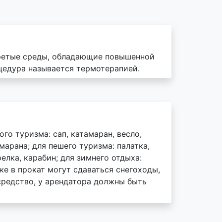
гретые среды, обладающие повышенной
цедура называется термотерапией.
го туризма: сап, катамаран, весло,
арана; для пешего туризма: палатка,
релка, карабин; для зимнего отдыха:
же в прокат могут сдаваться снегоходы,
средство, у арендатора должны быть