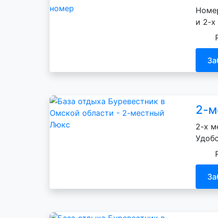
Номер
и 2-х
За
2-м
2-х м
Удобс
За