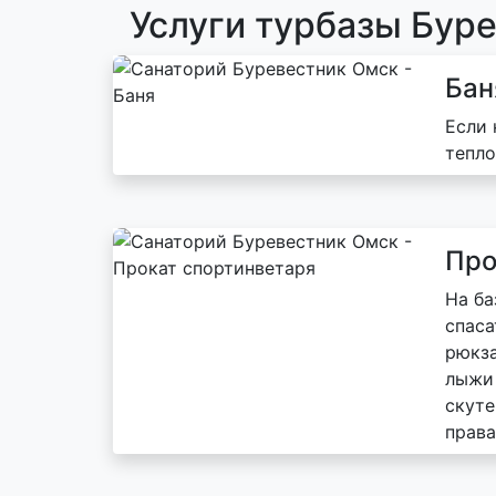
Услуги турбазы Бур
Бан
Если 
тепло
Про
На ба
спаса
рюкза
лыжи 
скуте
права