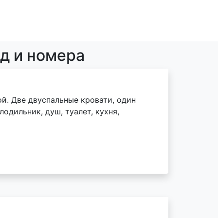
од и номера
й. Две двуспальные кровати, один
одильник, душ, туалет, кухня,