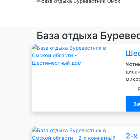
База отдыха Буревес
Шес
Уютны
диван
микр
За
2-х