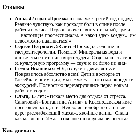
Отзывы
Анна, 42 года:
«Приезжаю сюда уже третий год подряд.
Реально чувствую, как проходят боли в спине после
работы в офисе. Персонал очень внимательный, врачи
— настоящие профессионалы. А какой здесь воздух... им
невозможно надышаться!»
Сергей Петрович, 58 лет:
«Проходил лечение по
гастроэнтерологии. Помогло! Минеральная вода и
диетическое питание творят чудеса. Отдельное спасибо
за культурную программу — скучно не было ни дня».
Семья Ивановых:
«Отдохнули с двумя детьми.
Понравилось абсолютно всем! Дети в восторге от
бассейна и анимации, мы с мужем — от спа-процедур и
экскурсий. Полностью перезагрузились перед новым
рабочим годом».
Ольга, 35 лет:
«Искала место для отдыха от стресса.
Санаторий «Бригантина Анапа» в Краснодарском крае
превзошел ожидания. Невролог подобрал отличный
курс: расслабляющий массаж, хвойные ванны. Спала
как младенец. Уехала совершенно другим человеком».
Как доехать