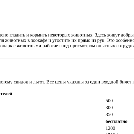
шено гладить и кормить некоторых животных. Здесь живут добрые
 животных в зоокафе и угостить их прямо из рук. Это особенно 
оопарк с животными работает под присмотром опытных сотрудник
тему скидок и льгот. Все цены указаны за один входной билет н
ителей
500
300
350
бесплатно
1200