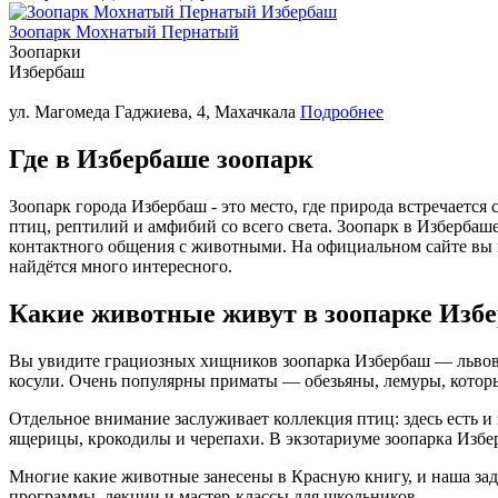
Зоопарк Мохнатый Пернатый
Зоопарки
Избербаш
ул. Магомеда Гаджиева, 4, Махачкала
Подробнее
Где в Избербаше зоопарк
Зоопарк города Избербаш - это место, где природа встречается
птиц, рептилий и амфибий со всего света. Зоопарк в Изберба
контактного общения с животными. На официальном сайте вы мо
найдётся много интересного.
Какие животные живут в зоопарке Изб
Вы увидите грациозных хищников зоопарка Избербаш — львов, 
косули. Очень популярны приматы — обезьяны, лемуры, котор
Отдельное внимание заслуживает коллекция птиц: здесь есть и
ящерицы, крокодилы и черепахи. В экзотариуме зоопарка Изб
Многие какие животные занесены в Красную книгу, и наша зада
программы, лекции и мастер-классы для школьников.