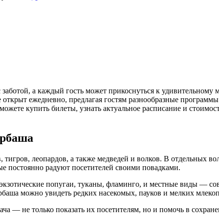
 с заботой, а каждый гость может прикоснуться к удивительному 
ше открыт ежедневно, предлагая гостям разнообразные программы
жете купить билеты, узнать актуальное расписание и стоимость
ербаша
тигров, леопардов, а также медведей и волков. В отдельных во
ые постоянно радуют посетителей своими повадками.
 экзотические попугаи, туканы, фламинго, и местные виды — со
ербаша можно увидеть редких насекомых, пауков и мелких млек
ча — не только показать их посетителям, но и помочь в сохране