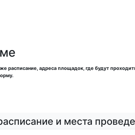
анатории
Отели
Турбазы
Оплата
оме
е расписание, адреса площадок, где будут проходить.
орму.
расписание и места провед