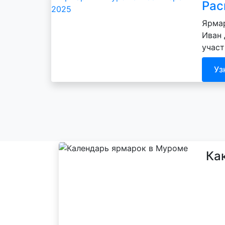
Рас
Ярмар
Иван 
участ
Уз
Ка