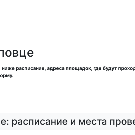
анатории
Отели
Турбазы
Оплата
повце
иже расписание, адреса площадок, где будут проходи
орму.
е: расписание и места пров