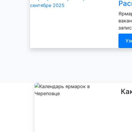
Рас
Ярмар
вакан
запис
Уз
Ка