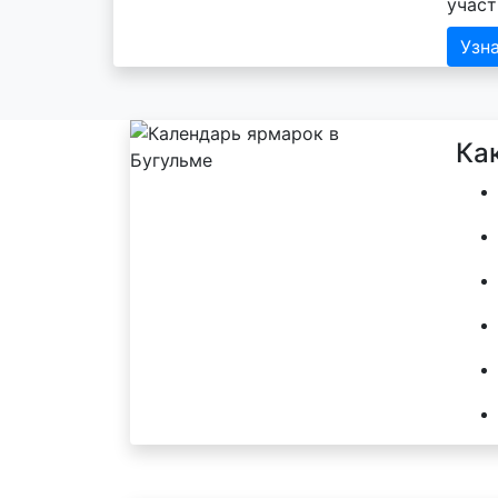
участ
Узн
Ка