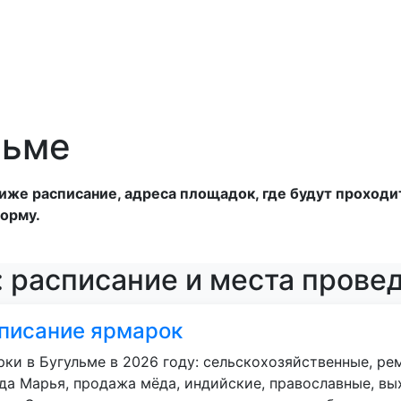
льме
же расписание, адреса площадок, где будут проходит
орму.
: расписание и места прове
писание ярмарок
ки в Бугульме в 2026 году: сельскохозяйственные, ре
да Марья, продажа мёда, индийские, православные, вых