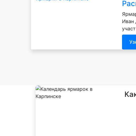
Рас
Ярмар
Иван 
участ
Уз
Ка