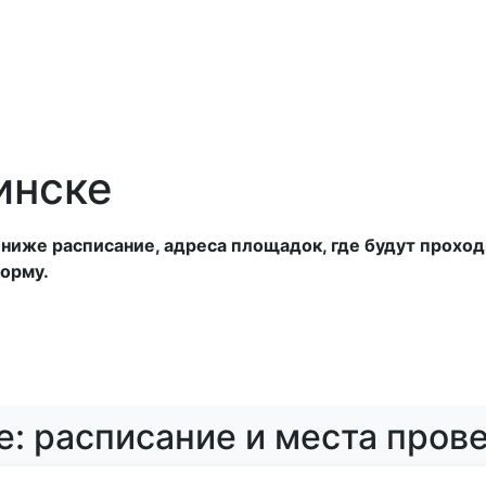
анатории
Отели
Турбазы
Оплата
инске
иже расписание, адреса площадок, где будут проходи
орму.
е: расписание и места пров