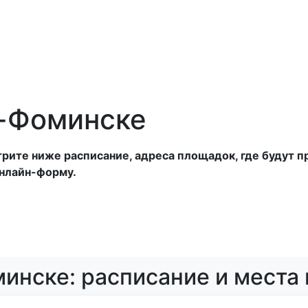
анатории
Отели
Турбазы
Оплата
о-Фоминске
ите ниже расписание, адреса площадок, где будут про
онлайн-форму.
инске: расписание и места