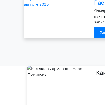
Рас
Ярмар
вакан
запис
Уз
Ка