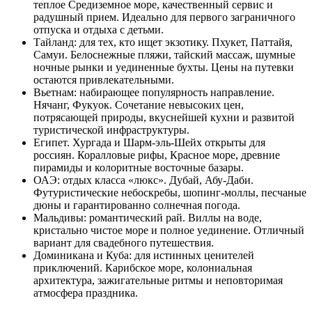
теплое Средиземное море, качественный сервис и
радушный прием. Идеально для первого заграничного
отпуска и отдыха с детьми.
Тайланд: для тех, кто ищет экзотику. Пхукет, Паттайя,
Самуи. Белоснежные пляжи, тайский массаж, шумные
ночные рынки и уединенные бухты. Цены на путевки
остаются привлекательными.
Вьетнам: набирающее популярность направление.
Нячанг, Фукуок. Сочетание невысоких цен,
потрясающей природы, вкуснейшей кухни и развитой
туристической инфраструктуры.
Египет. Хургада и Шарм-эль-Шейх открыты для
россиян. Коралловые рифы, Красное море, древние
пирамиды и колоритные восточные базары.
ОАЭ: отдых класса «люкс». Дубай, Абу-Даби.
Футуристические небоскребы, шопинг-моллы, песчаные
дюны и гарантированно солнечная погода.
Мальдивы: романтический рай. Виллы на воде,
кристально чистое море и полное уединение. Отличный
вариант для свадебного путешествия.
Доминикана и Куба: для истинных ценителей
приключений. Карибское море, колониальная
архитектура, зажигательные ритмы и неповторимая
атмосфера праздника.