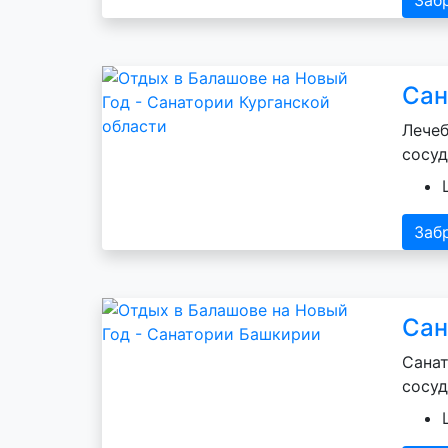
Сан
Лечеб
сосуд
Заб
Сан
Санат
сосуд