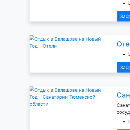
Заб
Оте
Заб
Сан
Санат
сосуд