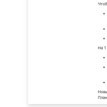
Чтоб
На 1
Новы
План