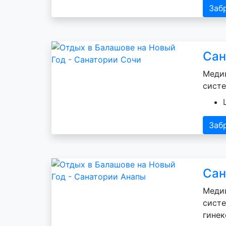
Заб
Сан
Медиц
систе
Заб
Сан
Медиц
систе
гинек