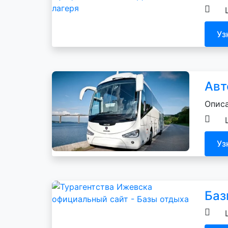
Уз
Авт
Описа
Уз
Баз