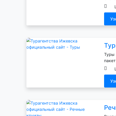
Уз
Ту
Туры 
пакет
Уз
Реч