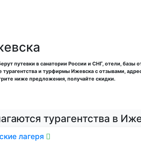
и
Санатории
Отели
Турбазы
Оплата
жевска
рут путевки в санатории России и СНГ, отели, базы о
е турагентства и турфирмы Ижевска с отзывами, адре
рите ниже предложения, получайте скидки.
лагаются турагентства в Иж
ские лагеря