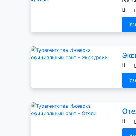
Распи
Уз
Экс
Уз
От
Уз