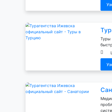
Уз
Тур
Туры 
быстр
Уз
Сан
Медиц
пробл
систе