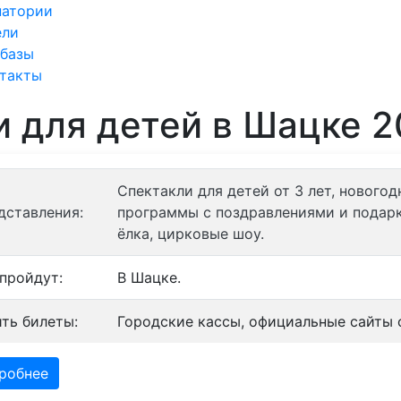
натории
ели
рбазы
нтакты
и для детей в Шацке 
Спектакли для детей от 3 лет, нового
дставления:
программы с поздравлениями и подарк
ёлка, цирковые шоу.
 пройдут:
В Шацке.
ить билеты:
Городские кассы, официальные сайты о
робнее