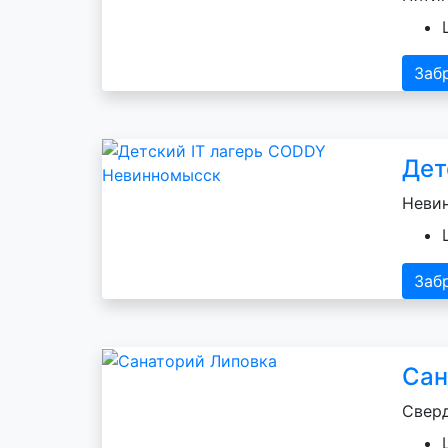
Заб
Дет
Невин
Заб
Сан
Сверд