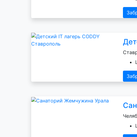
Заб
Дет
Ставр
Заб
Сан
Челяб