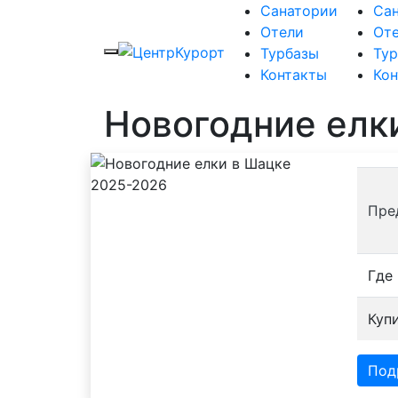
Санатории
Са
Отели
От
Турбазы
Ту
Контакты
Ко
Новогодние елк
Пре
Где
Куп
Под