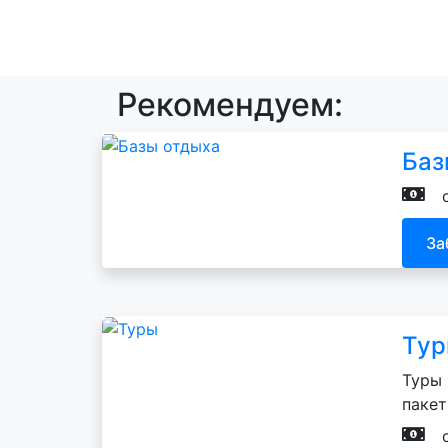
Рекомендуем:
Баз
За
Ту
Туры 
пакет