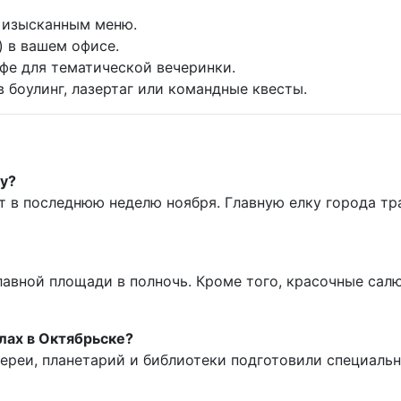
с изысканным меню.
) в вашем офисе.
фе для тематической вечеринки.
 боулинг, лазертаг или командные квесты.
ку?
т в последнюю неделю ноября. Главную елку города т
лавной площади в полночь. Кроме того, красочные салю
улах в Октябрьске?
лереи, планетарий и библиотеки подготовили специаль