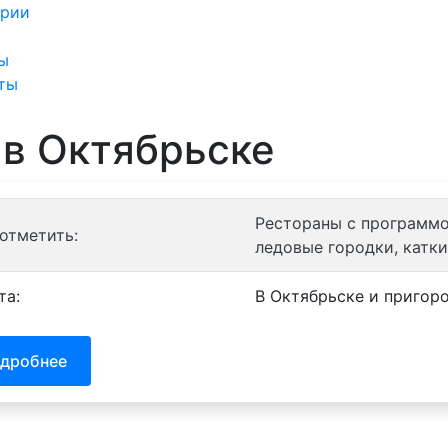
ории
Санатории
Отели
Турбазы
Контак
ы
ты
 в Октябрьске
Рестораны с программой
 отметить:
ледовые городки, катки
та:
В Октябрьске и пригоро
дробнее