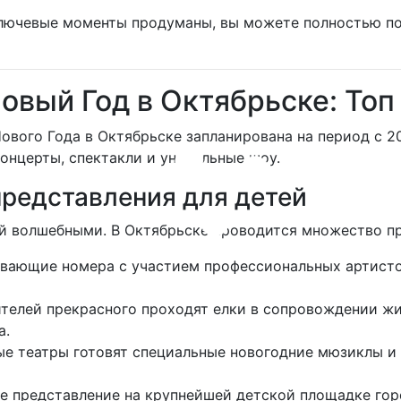
 ключевые моменты продуманы, вы можете полностью п
Новый Год в Октябрьске: То
вого Года в Октябрьске запланирована на период с 20
концерты, спектакли и уникальные шоу.
редставления для детей
ей волшебными. В Октябрьске проводится множество п
вающие номера с участием профессиональных артисто
телей прекрасного проходят елки в сопровождении ж
а.
ые театры готовят специальные новогодние мюзиклы и
ое представление на крупнейшей детской площадке гор