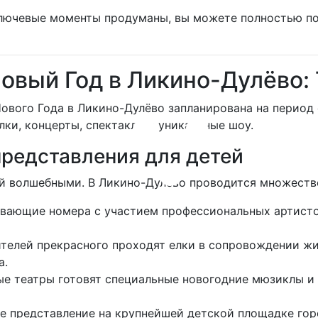
 ключевые моменты продуманы, вы можете полностью п
Новый Год в Ликино-Дулёво:
вого Года в Ликино-Дулёво запланирована на период с
лки, концерты, спектакли и уникальные шоу.
редставления для детей
ей волшебными. В Ликино-Дулёво проводится множеств
вающие номера с участием профессиональных артисто
телей прекрасного проходят елки в сопровождении ж
а.
ые театры готовят специальные новогодние мюзиклы и
ое представление на крупнейшей детской площадке гор