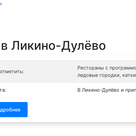
и
Санатории
Отели
Турбазы
Контакты
 в Ликино-Дулёво
Рестораны с программой
 отметить:
ледовые городки, катки
та:
В Ликино-Дулёво и при
дробнее