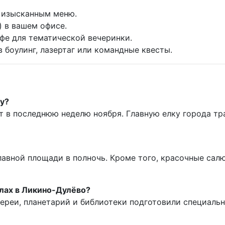
с изысканным меню.
) в вашем офисе.
фе для тематической вечеринки.
 боулинг, лазертаг или командные квесты.
ку?
т в последнюю неделю ноября. Главную елку города т
лавной площади в полночь. Кроме того, красочные салю
улах в Ликино-Дулёво?
лереи, планетарий и библиотеки подготовили специаль