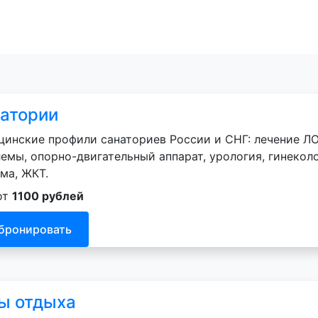
атории
инские профили санаториев России и СНГ: лечение ЛО
емы, опорно-двигательный аппарат, урология, гинеколо
ма, ЖКТ.
от
1100 рублей
бронировать
ы отдыха