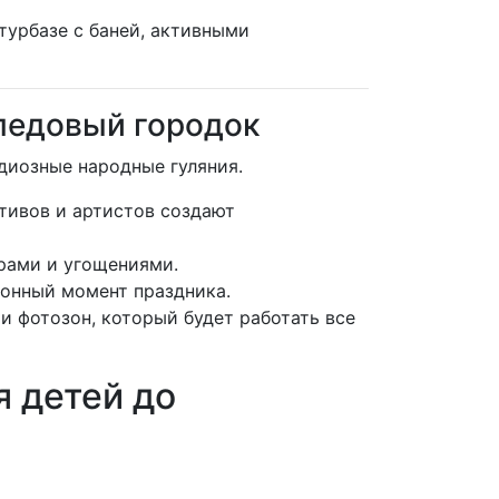
турбазе с баней, активными
 ледовый городок
диозные народные гуляния.
тивов и артистов создают
рами и угощениями.
ионный момент праздника.
и фотозон, который будет работать все
я детей до