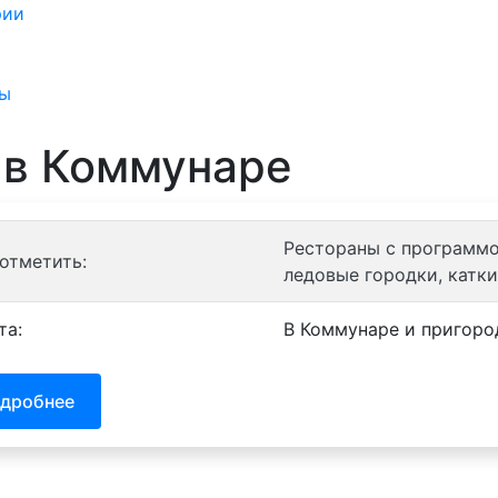
рии
Санатории
Отели
Турбазы
Контакт
ы
ты
 в Коммунаре
Рестораны с программой
 отметить:
ледовые городки, катки
та:
В Коммунаре и пригоро
дробнее