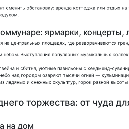
т сменить обстановку: аренда коттеджа или отдых на 
оздухом.
Коммунаре: ярмарки, концерты,
я на центральных площадях, где разворачиваются гран
 небом. Выступления популярных музыкальных коллек
твейна и сбитня, уютные павильоны с хендмейд-сувени
 небо над городом озаряют тысячи огней — кульминац
з ледяных и снежных скульптур, горок разной высоты 
него торжества: от чуда дл
а на дом