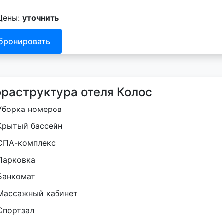
Цены:
уточнить
бронировать
раструктура отеля Колос
Уборка номеров
Крытый бассейн
СПА-комплекс
Парковка
Банкомат
Массажный кабинет
Спортзал