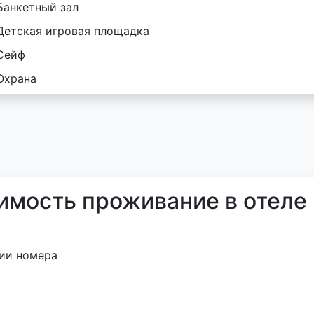
Банкетный зал
Детская игровая площадка
Сейф
Охрана
имость проживание в отеле
ии номера