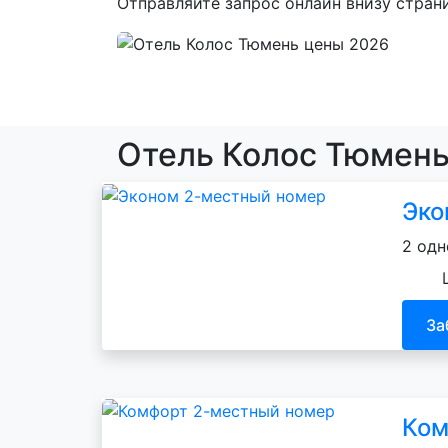
Отправляйте запрос онлайн внизу стран
Отель Колос Тюмень
Эко
2 одн
За
Ком