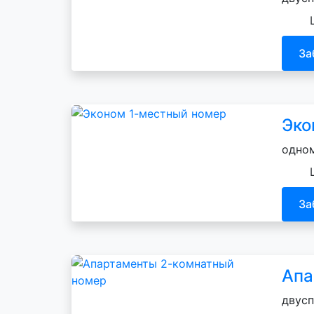
За
Эко
одном
За
Апа
двусп