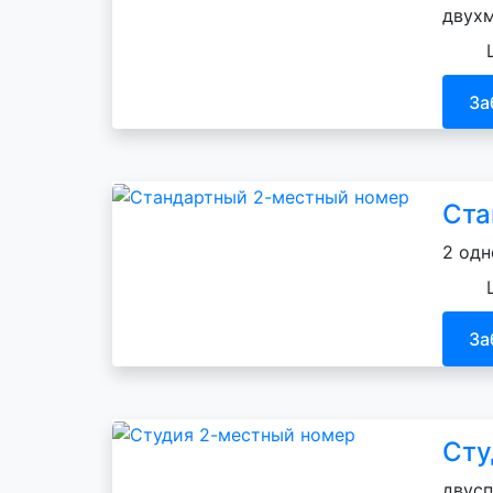
двухм
За
Ста
2 одн
За
Сту
двусп