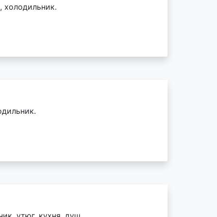
, холодильник.
одильник.
ик, утюг, кухня, душ.