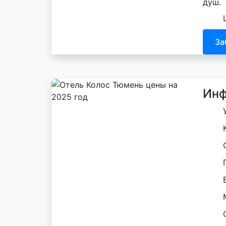
душ.
За
Инф