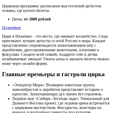
Цирковая программа: расписание выступлений артистов,
отзывы, где купить билеты.
Цены:
от 1000 рублей
Подробнее
Цирк в Нальчике – это место, где оживает волшебство. Сюда
приезжают лучшие артисты со всей России и мира. Каждое
представление сопровождается захватывающим шоу с
акробатами, дрессированными животными, клоунами и
фокусами. Сходите всей семьёй, подарите себе и детям
незабываемые эмоции! Узнать цены и заказать билеты можно
ниже через онлайн-форму.
Главные премьеры и гастроли цирка
«Эпицентр Мира»: Всемирно известная труппа
эквилибристов и акробатов представляет историю о
единстве. Захватывающие дух трюки без страховок.
Ледовое шоу «Сибирь. Легенды льда»: Уникальный для
Дальнего Востока проект, где ледовая арена встречается
с цирковым мастерством. Фигуристы, жонглеры на
коньках и воздушные гимнасты под куполом.