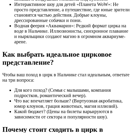
Интерактивное шоу для детей «Планета WoW»: Не
просто представление, а путешествие, где юные зрители
становятся частью действия. Добрые клоуны,
дрессированные собачки и пони.
Водная феерия «Аквамарин»: Редкий формат цирка на
воде в Нальчике. Иллюзионисты, синхронное плавание
и ныряльщики создают магию в огромном аквариуме-
арене.
Как выбрать идеальное цирковое
представление?
Чтобы ваш поход в цирк в Нальчике стал идеальным, ответьте
на три вопроса:
Для кого поход? (Семья с малышами, компания
подростков, романтический вечер).
Что вас впечатляет больше? (Виртуозная акробатика,
юмор клоунов, грация животных, магия иллюзий).
Какой бюджет? (Цены на билеты варьируются в
зависимости от сектора и популярности шоу).
Почему стоит сходить в цирк в