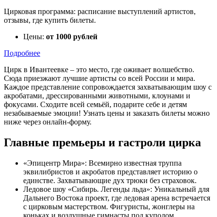
Цирковая программа: расписание выступлений артистов,
отзывы, где купить билеты.
Цены:
от 1000 рублей
Подробнее
Цирк в Ивантеевке – это место, где оживает волшебство.
Сюда приезжают лучшие артисты со всей России и мира.
Каждое представление сопровождается захватывающим шоу с
акробатами, дрессированными животными, клоунами и
фокусами. Сходите всей семьёй, подарите себе и детям
незабываемые эмоции! Узнать цены и заказать билеты можно
ниже через онлайн-форму.
Главные премьеры и гастроли цирка
«Эпицентр Мира»: Всемирно известная труппа
эквилибристов и акробатов представляет историю о
единстве. Захватывающие дух трюки без страховок.
Ледовое шоу «Сибирь. Легенды льда»: Уникальный для
Дальнего Востока проект, где ледовая арена встречается
с цирковым мастерством. Фигуристы, жонглеры на
коньках и воздушные гимнасты под куполом.