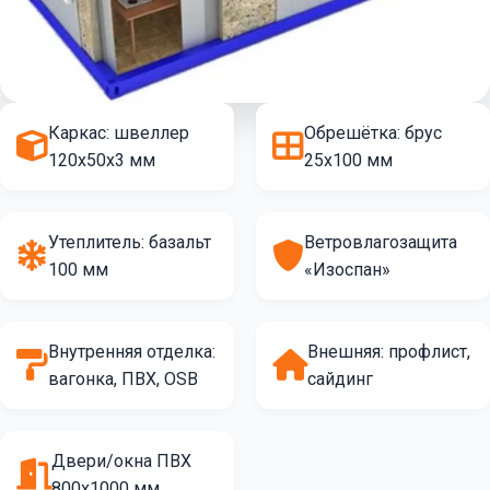
Каркас: швеллер
Обрешётка: брус
120х50х3 мм
25х100 мм
Утеплитель: базальт
Ветровлагозащита
100 мм
«Изоспан»
Внутренняя отделка:
Внешняя: профлист,
вагонка, ПВХ, OSB
сайдинг
Двери/окна ПВХ
800х1000 мм