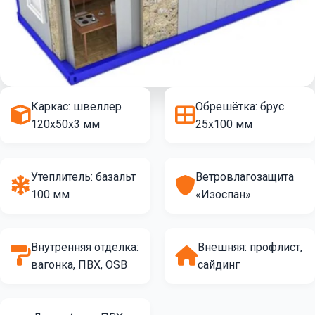
Каркас: швеллер
Обрешётка: брус
120х50х3 мм
25х100 мм
Утеплитель: базальт
Ветровлагозащита
100 мм
«Изоспан»
Внутренняя отделка:
Внешняя: профлист,
вагонка, ПВХ, OSB
сайдинг