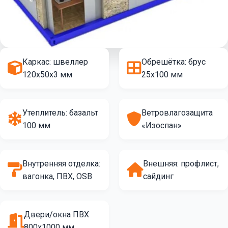
Каркас: швеллер
Обрешётка: брус
120х50х3 мм
25х100 мм
Утеплитель: базальт
Ветровлагозащита
100 мм
«Изоспан»
Внутренняя отделка:
Внешняя: профлист,
вагонка, ПВХ, OSB
сайдинг
Двери/окна ПВХ
800х1000 мм