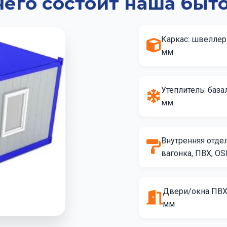
чего состоит наша быт
Каркас: швеллер
мм
Утеплитель: база
мм
Внутренняя отдел
вагонка, ПВХ, OS
Двери/окна ПВХ
мм