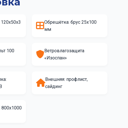
овка
 120х50х3
Обрешётка: брус 25х100
мм
льт 100
Ветровлагозащита
«Изоспан»
ка:
Внешняя: профлист,
B
сайдинг
 800х1000