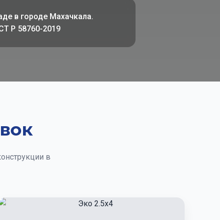
аде в городе Махачкала.
СТ Р 58760-2019
вок
конструкции в