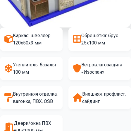
Каркас: швеллер
Обрешётка: брус
120х50х3 мм
25х100 мм
Утеплитель: базальт
Ветровлагозащита
100 мм
«Изоспан»
Внутренняя отделка:
Внешняя: профлист,
вагонка, ПВХ, OSB
сайдинг
Двери/окна ПВХ
800х1000 мм