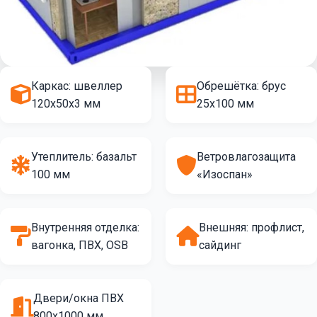
Каркас: швеллер
Обрешётка: брус
120х50х3 мм
25х100 мм
Утеплитель: базальт
Ветровлагозащита
100 мм
«Изоспан»
Внутренняя отделка:
Внешняя: профлист,
вагонка, ПВХ, OSB
сайдинг
Двери/окна ПВХ
800х1000 мм