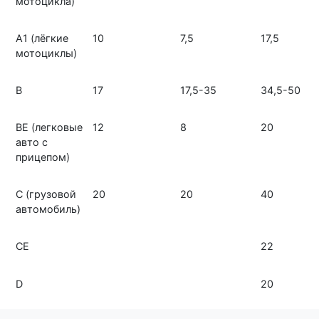
мотоцикла)
A1
(лёгкие
10
7,5
17,5
мотоциклы)
B
17
17,5-35
34,5-50
BE
(легковые
12
8
20
авто с
прицепом)
C
(грузовой
20
20
40
автомобиль)
CE
22
D
20