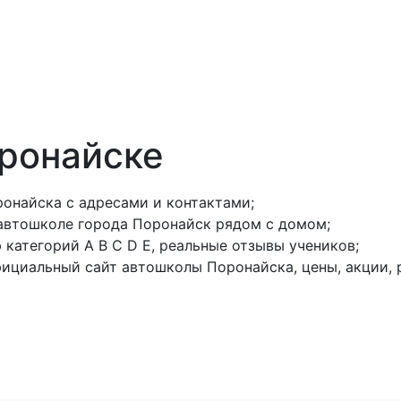
анатории
Отели
Турбазы
Оплата
ронайске
онайска с адресами и контактами;
 автошколе города Поронайск рядом с домом;
категорий A B C D E, реальные отзывы учеников;
ициальный сайт автошколы Поронайска, цены, акции, 