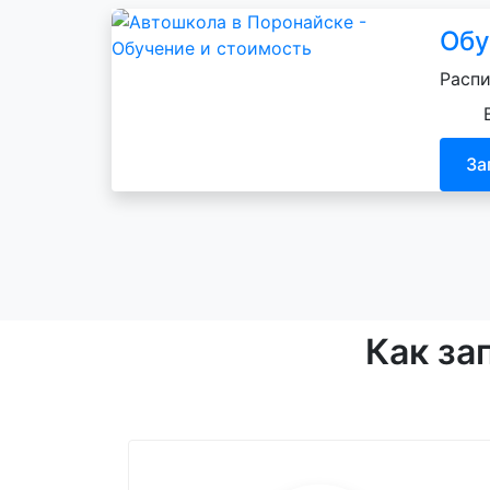
Обу
Распи
За
Как за