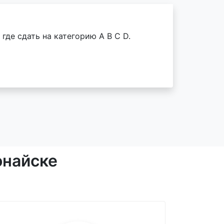
где сдать на категорию A B C D.
онайске