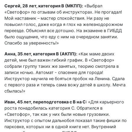
Сергей, 28 лет, категория B (МКПП):
«Выбрал
«Светофор» по отзывам об инструкторах. Не прогадал!
Мой наставник – мастер спокойствия. Ни разу не
повысил голос, даже когда я глох на железнодорожном
переезде. Объяснял все дотошно. На экзамене в ГИБДД
было ощущение, что еду с ним на очередном занятии.
Спасибо за уверенность!»
Анна, 35 лет, категория B (АКПП):
«Как маме двоих
детей, мне был важен гибкий график. В «Светофор»
собрали группу таких же занятых, теорию смотрела в
записи ночью. Автомат - спасение для города!
Инструктор научила не бояться пробок на Ленина. Сдала
с первого раза и теперь сама вожу детей в школу. Мечта
сбылась!»
Иван, 45 лет, переподготовка с B на C:
«Для карьерного
роста понадобилась категория C. Обратился в
«Светофор», так как у них были новые грузовики.
Инструктор с опытом дальнобоя показал такие фишки по
парковке, которых ни в одной книге нет. Внутренний