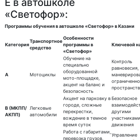
E в автошколе
«Светофор»:
Программы обучения в автошколе «Светофор» в Казани
Особенности
Транспортное
Категория
программы в
Ключевой н
средство
«Светофор»
Обучение на
Контроль
специально
равновесия,
оборудованной
А
Мотоциклы
маневрирова
мото-площадке,
ограниченн
акцент на баланс и
пространств
безопасность
Акцент на парковку в
Безопасное
городе, сложные
взаимодейст
B (МКПП/
Легковые
перекрестки,
другими
АКПП)
автомобили
вождение в темное
участникам
время суток
движения
Работа с габаритами,
Управление
перевозка грузов,