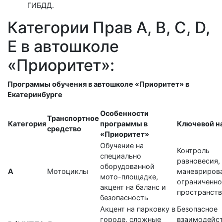
ГИБДД.
Категории Прав A, B, C, D,
E в автошколе
«Приоритет»:
Программы обучения в автошколе «Приоритет» в
Екатеринбурге
Особенности
Транспортное
Категория
программы в
Ключевой н
средство
«Приоритет»
Обучение на
Контроль
специально
равновесия,
оборудованной
А
Мотоциклы
маневрирова
мото-площадке,
ограниченн
акцент на баланс и
пространств
безопасность
Акцент на парковку в
Безопасное
городе, сложные
взаимодейст