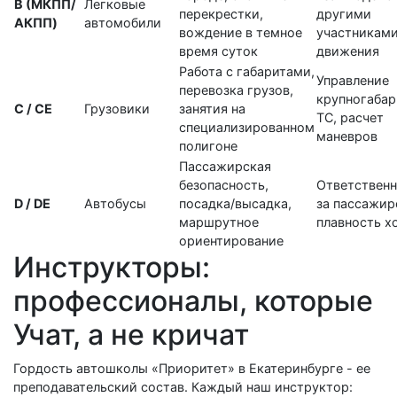
B (МКПП/
Легковые
перекрестки,
другими
АКПП)
автомобили
вождение в темное
участникам
время суток
движения
Работа с габаритами,
Управление
перевозка грузов,
крупногаба
C / CE
Грузовики
занятия на
ТС, расчет
специализированном
маневров
полигоне
Пассажирская
безопасность,
Ответственн
D / DE
Автобусы
посадка/высадка,
за пассажир
маршрутное
плавность х
ориентирование
Инструкторы:
профессионалы, которые
Учат, а не кричат
Гордость автошколы «Приоритет» в Екатеринбурге - ее
преподавательский состав. Каждый наш инструктор: