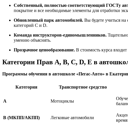
Собственный, полностью соответствующий ГОСТу ав
покрытие и все необходимые элементы для отработки э
Обновленный парк автомобилей.
Вы будете учиться на 
категорий C и D.
Команда инструкторов-единомышленников.
Тщательно 
умению объяснять.
Прозрачное ценообразование.
В стоимость курса входит
Категории Прав A, B, C, D, E в автошко
Программы обучения в автошколе «Пегас-Авто» в Екатери
Категория
Транспортное средство
Обуче
А
Мотоциклы
балан
Акцен
B (МКПП/АКПП)
Легковые автомобили
время