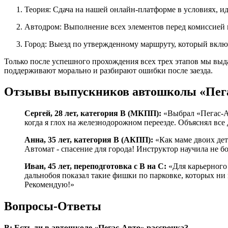
Теория: Сдача на нашей онлайн-платформе в условиях,
Автодром: Выполнение всех элементов перед комиссией 
Город: Выезд по утвержденному маршруту, который вкл
Только после успешного прохождения всех трех этапов мы выд
поддерживают морально и разбирают ошибки после заезда.
Отзывы выпускников автошколы «Пег
Сергей, 28 лет, категория B (МКПП):
«Выбрал «Пегас-Ав
когда я глох на железнодорожном переезде. Объяснял все
Анна, 35 лет, категория B (АКПП):
«Как маме двоих дет
Автомат - спасение для города! Инструктор научила не бо
Иван, 45 лет, переподготовка с B на C:
«Для карьерного 
дальнобоя показал такие фишки по парковке, которых ни 
Рекомендую!»
Вопросы-Ответы
В: Есть ли в автошколе «Пегас-Авто» рассрочка?