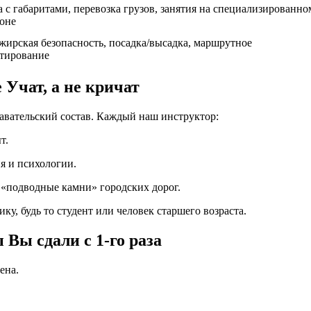
а с габаритами, перевозка грузов, занятия на специализированно
оне
жирская безопасность, посадка/высадка, маршрутное
тирование
Учат, а не кричат
давательский состав. Каждый наш инструктор:
т.
я и психологии.
«подводные камни» городских дорог.
ку, будь то студент или человек старшего возраста.
 Вы сдали с 1-го раза
ена.