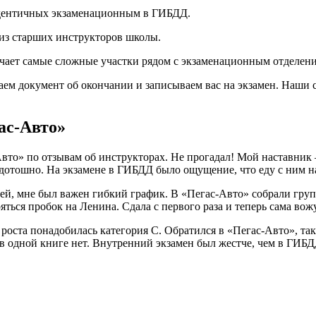
 идентичных экзаменационным в ГИБДД.
из старших инструкторов школы.
ючает самые сложные участки рядом с экзаменационным отделе
аем документ об окончании и записываем вас на экзамен. Наши
ас-Авто»
то» по отзывам об инструкторах. Не прогадал! Мой наставник –
 дотошно. На экзамене в ГИБДД было ощущение, что еду с ним н
ей, мне был важен гибкий график. В «Пегас-Авто» собрали груп
яться пробок на Ленина. Сдала с первого раза и теперь сама вож
роста понадобилась категория C. Обратился в «Пегас-Авто», та
в одной книге нет. Внутренний экзамен был жестче, чем в ГИБД