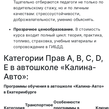
Тщательно отбираются педагоги не только по
водительскому стажу, но и по личным
качествам: стрессоустойчивости,
доброжелательности, умению объяснять.
Прозрачное ценообразование.
В стоимость
курса входит полный цикл: теория, практика,
топливо, страховка, учебные материалы и
сопровождение в ГИБДД.
Категории Прав A, B, C, D,
E в автошколе «Калина-
Авто»:
Программы обучения в автошколе «Калина-Авто»
в Екатеринбурге
Особенности
Транспортное
Категория
программы в
Ключе