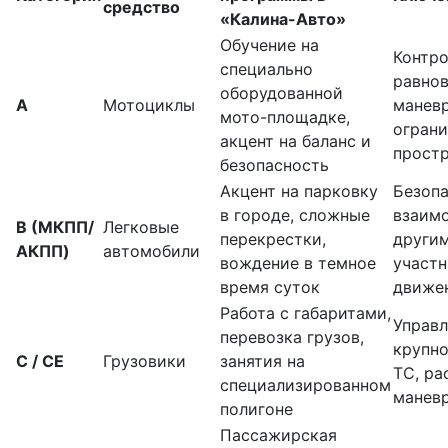
средство
«Калина-Авто»
Обучение на
Контр
специально
равнов
оборудованной
А
Мотоциклы
манев
мото-площадке,
огран
акцент на баланс и
прост
безопасность
Акцент на парковку
Безоп
в городе, сложные
взаим
B (МКПП/
Легковые
перекрестки,
други
АКПП)
автомобили
вождение в темное
участ
время суток
движе
Работа с габаритами,
Управ
перевозка грузов,
крупн
C / CE
Грузовики
занятия на
ТС, ра
специализированном
манев
полигоне
Пассажирская