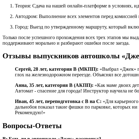
Теория: Сдача на нашей онлайн-платформе в условиях,
Автодром: Выполнение всех элементов перед комиссией 
Город: Выезд по утвержденному маршруту, который вкл
Только после успешного прохождения всех трех этапов мы выд
поддерживают морально и разбирают ошибки после заезда.
Отзывы выпускников автошколы «Дж
Сергей, 28 лет, категория B (МКПП):
«Выбрал «Джек» по
глох на железнодорожном переезде. Объяснял все дотошн
Анна, 35 лет, категория B (АКПП):
«Как маме двоих дет
Автомат - спасение для города! Инструктор научила не бо
Иван, 45 лет, переподготовка с B на C:
«Для карьерного 
дальнобоя показал такие фишки по парковке, которых ни 
Рекомендую!»
Вопросы-Ответы
В: Есть ли в автошколе «Джек» рассрочка?