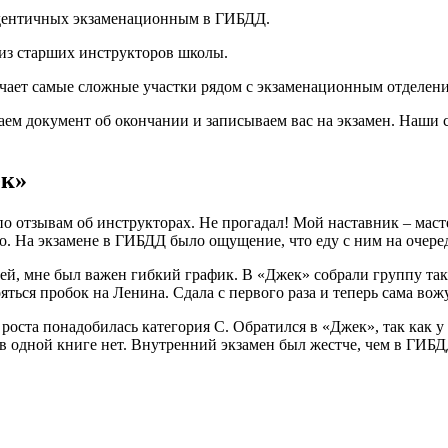
 идентичных экзаменационным в ГИБДД.
из старших инструкторов школы.
ючает самые сложные участки рядом с экзаменационным отделе
аем документ об окончании и записываем вас на экзамен. Наши
ек»
 отзывам об инструкторах. Не прогадал! Мой наставник – мастер
о. На экзамене в ГИБДД было ощущение, что еду с ним на очеред
ей, мне был важен гибкий график. В «Джек» собрали группу так
яться пробок на Ленина. Сдала с первого раза и теперь сама вож
роста понадобилась категория C. Обратился в «Джек», так как 
в одной книге нет. Внутренний экзамен был жестче, чем в ГИБД