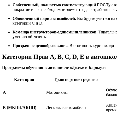
Собственный, полностью соответствующий ГОСТу ав
покрытие и все необходимые элементы для отработки э
Обновленный парк автомобилей.
Вы будете учиться на 
категорий C и D.
Команда инструкторов-единомышленников.
Тщательно 
умению объяснять.
Прозрачное ценообразование.
В стоимость курса входит
Категории Прав A, B, C, D, E в автошко
Программы обучения в автошколе «Джек» в Барнауле
Категория
Транспортное средство
Обуче
А
Мотоциклы
балан
Акцен
B (МКПП/АКПП)
Легковые автомобили
время